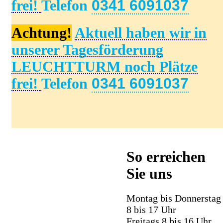
frei!
Telefon
0341 6091037
Achtung!
Aktuell haben wir in
unserer Tagesförderung
LEUCHTTURM noch Plätze
frei!
Telefon
0341 6091037
So erreichen
Sie uns
Montag bis Donnerstag
8 bis 17 Uhr
Freitags 8 bis 16 Uhr