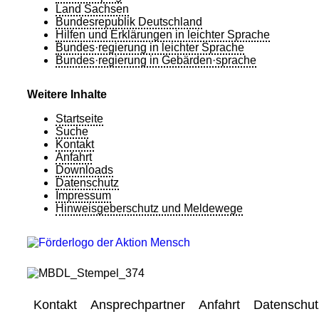
Land Sachsen
Bundesrepublik Deutschland
Hilfen und Erklärungen in leichter Sprache
Bundes·regierung in leichter Sprache
Bundes·regierung in Gebärden·sprache
Weitere Inhalte
Startseite
Suche
Kontakt
Anfahrt
Downloads
Datenschutz
Impressum
Hinweisgeberschutz und Meldewege
Kontakt
Ansprechpartner
Anfahrt
Datenschut