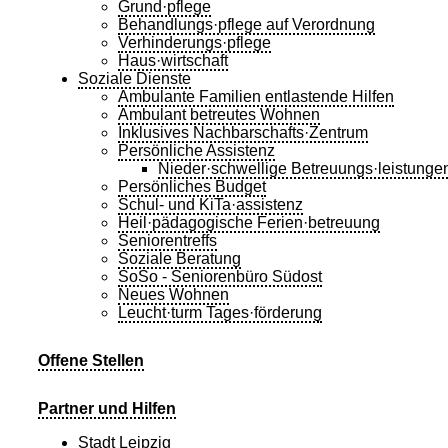
Grund·pflege
Behandlungs·pflege auf Verordnung
Verhinderungs·pflege
Haus·wirtschaft
Soziale Dienste
Ambulante Familien entlastende Hilfen
Ambulant betreutes Wohnen
Inklusives Nachbarschafts·Zentrum
Persönliche Assistenz
Nieder·schwellige Betreuungs·leistunge
Persönliches Budget
Schul- und KiTa·assistenz
Heil·pädagogische Ferien·betreuung
Seniorentreffs
Soziale Beratung
SoSo - Seniorenbüro Südost
Neues Wohnen
Leucht·turm Tages·förderung
Offene Stellen
Partner und Hilfen
Stadt Leipzig