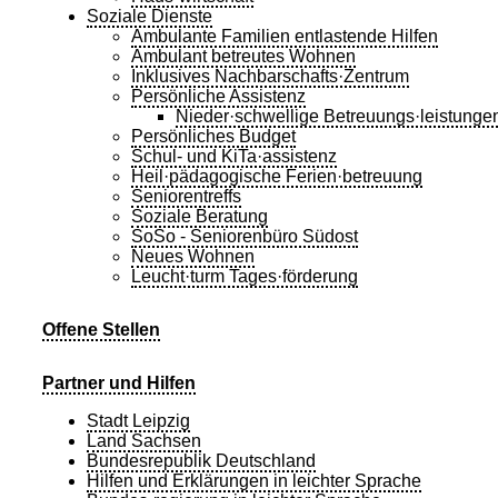
Soziale Dienste
Ambulante Familien entlastende Hilfen
Ambulant betreutes Wohnen
Inklusives Nachbarschafts·Zentrum
Persönliche Assistenz
Nieder·schwellige Betreuungs·leistunge
Persönliches Budget
Schul- und KiTa·assistenz
Heil·pädagogische Ferien·betreuung
Seniorentreffs
Soziale Beratung
SoSo - Seniorenbüro Südost
Neues Wohnen
Leucht·turm Tages·förderung
Offene Stellen
Partner und Hilfen
Stadt Leipzig
Land Sachsen
Bundesrepublik Deutschland
Hilfen und Erklärungen in leichter Sprache