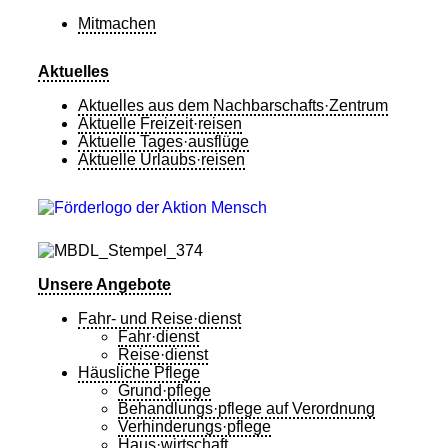
Mitmachen
Aktuelles
Aktuelles aus dem Nachbarschafts·Zentrum
Aktuelle Freizeit·reisen
Aktuelle Tages·ausflüge
Aktuelle Urlaubs·reisen
Unsere Angebote
Fahr- und Reise·dienst
Fahr·dienst
Reise·dienst
Häusliche Pflege
Grund·pflege
Behandlungs·pflege auf Verordnung
Verhinderungs·pflege
Haus·wirtschaft