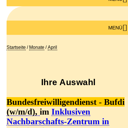
MENÜ
Startseite
/
Monate
/
April
Ihre Auswahl
Bundesfreiwilligendienst - Bufdi
(w/m/d),
im
I
nklusiven
N
achbarschafts-Zentrum in