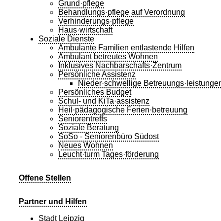
Grund·pflege
Behandlungs·pflege auf Verordnung
Verhinderungs·pflege
Haus·wirtschaft
Soziale Dienste
Ambulante Familien entlastende Hilfen
Ambulant betreutes Wohnen
Inklusives Nachbarschafts·Zentrum
Persönliche Assistenz
Nieder·schwellige Betreuungs·leistunge
Persönliches Budget
Schul- und KiTa·assistenz
Heil·pädagogische Ferien·betreuung
Seniorentreffs
Soziale Beratung
SoSo - Seniorenbüro Südost
Neues Wohnen
Leucht·turm Tages·förderung
Offene Stellen
Partner und Hilfen
Stadt Leipzig