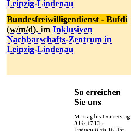
Leipzig-Lindenau
Bundesfreiwilligendienst - Bufdi
(w/m/d),
im
I
nklusiven
N
achbarschafts-Zentrum in
Leipzig-Lindenau
So erreichen
Sie uns
Montag bis Donnerstag
8 bis 17 Uhr
Freitags 8 bis 16 Uhr