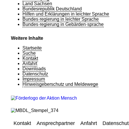
Land Sachsen
Bundesrepublik Deutschland
Hilfen und Erklärungen in leichter Sprache
Bundes·regierung in leichter Sprache
Bundes·regierung in Gebärden·sprache
Weitere Inhalte
Startseite
Suche
Kontakt
Anfahrt
Downloads
Datenschutz
Impressum
Hinweisgeberschutz und Meldewege
Kontakt
Ansprechpartner
Anfahrt
Datenschut