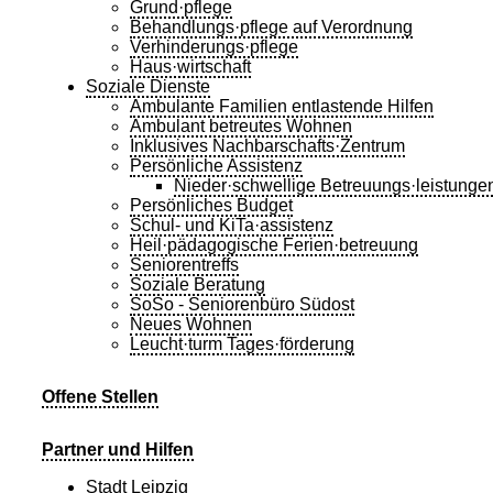
Grund·pflege
Behandlungs·pflege auf Verordnung
Verhinderungs·pflege
Haus·wirtschaft
Soziale Dienste
Ambulante Familien entlastende Hilfen
Ambulant betreutes Wohnen
Inklusives Nachbarschafts·Zentrum
Persönliche Assistenz
Nieder·schwellige Betreuungs·leistunge
Persönliches Budget
Schul- und KiTa·assistenz
Heil·pädagogische Ferien·betreuung
Seniorentreffs
Soziale Beratung
SoSo - Seniorenbüro Südost
Neues Wohnen
Leucht·turm Tages·förderung
Offene Stellen
Partner und Hilfen
Stadt Leipzig