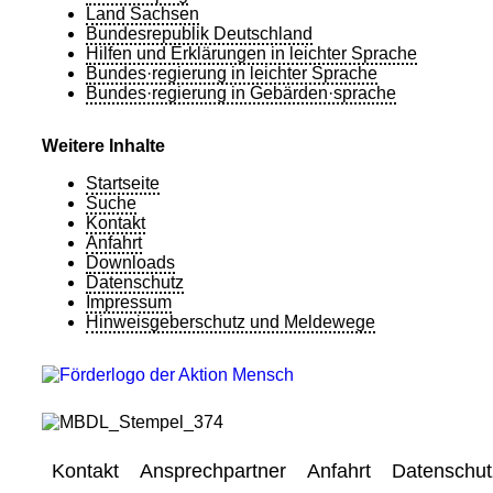
Land Sachsen
Bundesrepublik Deutschland
Hilfen und Erklärungen in leichter Sprache
Bundes·regierung in leichter Sprache
Bundes·regierung in Gebärden·sprache
Weitere Inhalte
Startseite
Suche
Kontakt
Anfahrt
Downloads
Datenschutz
Impressum
Hinweisgeberschutz und Meldewege
Kontakt
Ansprechpartner
Anfahrt
Datenschut