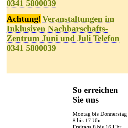
0341 5800039
A
chtung!
V
eranstaltungen
im
Inklusiven Nachbarschafts-
Zentrum Juni und Juli Telefon
0341 5800039
So erreichen
Sie uns
Montag bis Donnerstag
8 bis 17 Uhr
Freitags 8 bis 16 Uhr