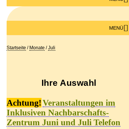
MENÜ
Startseite
/
Monate
/
Juli
Ihre Auswahl
A
chtung!
V
eranstaltungen
im
Inklusiven Nachbarschafts-
Zentrum Juni und Juli Telefon