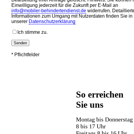
Einwilligung jederzeit für die Zukunft per E-Mail an
info@mobiler-behindertendienst.de
widerrufen. Detailliert
Informationen zum Umgang mit Nutzerdaten finden Sie in
unserer
Datenschutzerklärung
Ich stimme zu.
Bitte
lasse
* Pflichtfelder
dieses
Feld
leer.
So erreichen
Sie uns
Montag bis Donnerstag
8 bis 17 Uhr
Freitags 8 bis 16 Uhr