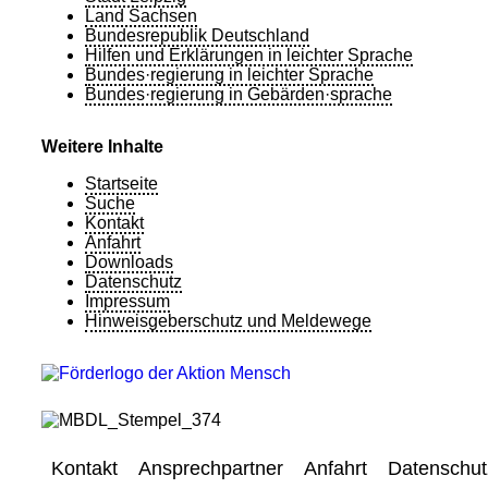
Land Sachsen
Bundesrepublik Deutschland
Hilfen und Erklärungen in leichter Sprache
Bundes·regierung in leichter Sprache
Bundes·regierung in Gebärden·sprache
Weitere Inhalte
Startseite
Suche
Kontakt
Anfahrt
Downloads
Datenschutz
Impressum
Hinweisgeberschutz und Meldewege
Kontakt
Ansprechpartner
Anfahrt
Datenschut