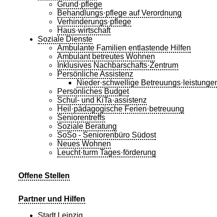
Grund·pflege
Behandlungs·pflege auf Verordnung
Verhinderungs·pflege
Haus·wirtschaft
Soziale Dienste
Ambulante Familien entlastende Hilfen
Ambulant betreutes Wohnen
Inklusives Nachbarschafts·Zentrum
Persönliche Assistenz
Nieder·schwellige Betreuungs·leistunge
Persönliches Budget
Schul- und KiTa·assistenz
Heil·pädagogische Ferien·betreuung
Seniorentreffs
Soziale Beratung
SoSo - Seniorenbüro Südost
Neues Wohnen
Leucht·turm Tages·förderung
Offene Stellen
Partner und Hilfen
Stadt Leipzig