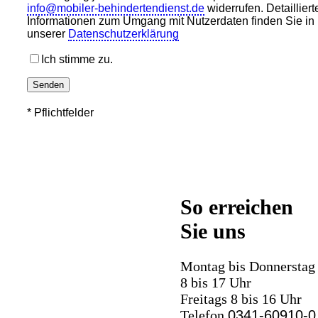
info@mobiler-behindertendienst.de
widerrufen. Detailliert
Informationen zum Umgang mit Nutzerdaten finden Sie in
unserer
Datenschutzerklärung
Ich stimme zu.
Bitte
lasse
* Pflichtfelder
dieses
Feld
leer.
So erreichen
Sie uns
Montag bis Donnerstag
8 bis 17 Uhr
Freitags 8 bis 16 Uhr
Telefon
0341-60910-0