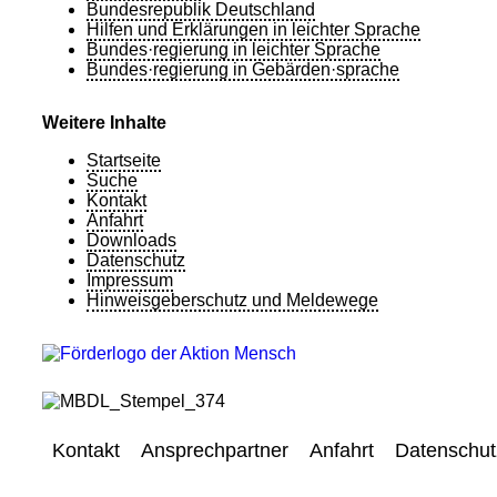
Bundesrepublik Deutschland
Hilfen und Erklärungen in leichter Sprache
Bundes·regierung in leichter Sprache
Bundes·regierung in Gebärden·sprache
Weitere Inhalte
Startseite
Suche
Kontakt
Anfahrt
Downloads
Datenschutz
Impressum
Hinweisgeberschutz und Meldewege
Kontakt
Ansprechpartner
Anfahrt
Datenschut