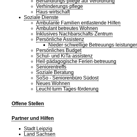
Behandlungs·pflege auf Verordnung
Verhinderungs·pflege
Haus·wirtschaft
Soziale Dienste
Ambulante Familien entlastende Hilfen
Ambulant betreutes Wohnen
Inklusives Nachbarschafts·Zentrum
Persönliche Assistenz
Nieder·schwellige Betreuungs·leistunge
Persönliches Budget
Schul- und KiTa·assistenz
Heil·pädagogische Ferien·betreuung
Seniorentreffs
Soziale Beratung
SoSo - Seniorenbüro Südost
Neues Wohnen
Leucht·turm Tages·förderung
Offene Stellen
Partner und Hilfen
Stadt Leipzig
Land Sachsen