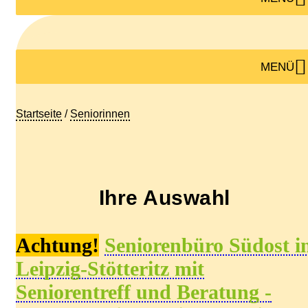
MENÜ
Startseite
/
Seniorinnen
Ihre Auswahl
Achtung!
Seniorenbüro
Südost
i
Leipzig-Stötteritz
mit
Seniorentreff und Beratung -