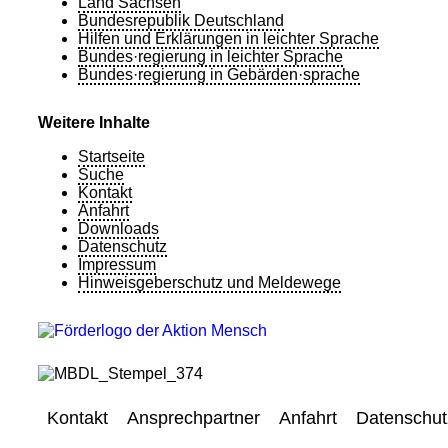
Land Sachsen
Bundesrepublik Deutschland
Hilfen und Erklärungen in leichter Sprache
Bundes·regierung in leichter Sprache
Bundes·regierung in Gebärden·sprache
Weitere Inhalte
Startseite
Suche
Kontakt
Anfahrt
Downloads
Datenschutz
Impressum
Hinweisgeberschutz und Meldewege
Kontakt
Ansprechpartner
Anfahrt
Datenschut