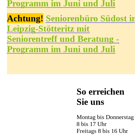
Programm
im
Juni und Juli
Achtung!
Seniorenbüro
Südost
i
Leipzig-Stötteritz
mit
Seniorentreff und Beratung -
Programm
im
Juni und Juli
So erreichen
Sie uns
Montag bis Donnerstag
8 bis 17 Uhr
Freitags 8 bis 16 Uhr