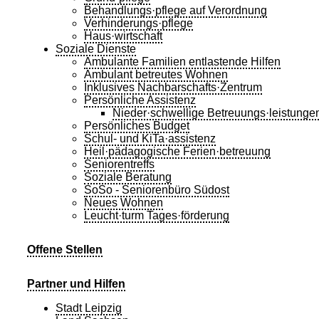
Behandlungs·pflege auf Verordnung
Verhinderungs·pflege
Haus·wirtschaft
Soziale Dienste
Ambulante Familien entlastende Hilfen
Ambulant betreutes Wohnen
Inklusives Nachbarschafts·Zentrum
Persönliche Assistenz
Nieder·schwellige Betreuungs·leistunge
Persönliches Budget
Schul- und KiTa·assistenz
Heil·pädagogische Ferien·betreuung
Seniorentreffs
Soziale Beratung
SoSo - Seniorenbüro Südost
Neues Wohnen
Leucht·turm Tages·förderung
Offene Stellen
Partner und Hilfen
Stadt Leipzig