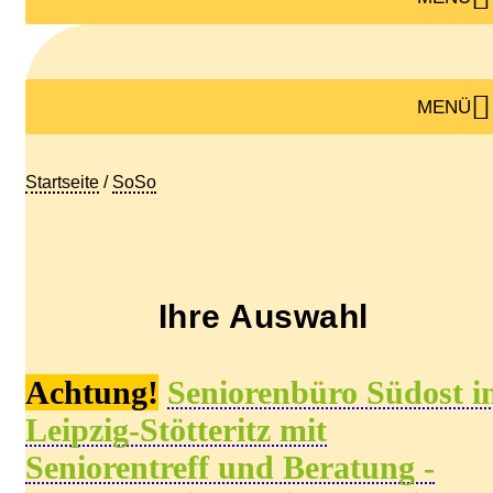
MENÜ
Startseite
/
SoSo
Ihre Auswahl
Achtung!
Seniorenbüro
Südost
i
Leipzig-Stötteritz
mit
Seniorentreff und Beratung -