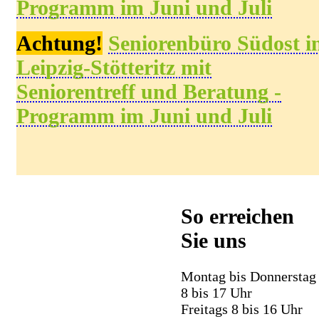
Programm
im
Juni und Juli
Achtung!
Seniorenbüro
Südost
i
Leipzig-Stötteritz
mit
Seniorentreff und Beratung -
Programm
im
Juni und Juli
So erreichen
Sie uns
Montag bis Donnerstag
8 bis 17 Uhr
Freitags 8 bis 16 Uhr