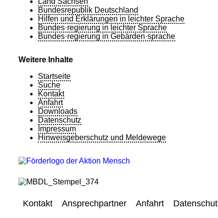
Land Sachsen
Bundesrepublik Deutschland
Hilfen und Erklärungen in leichter Sprache
Bundes·regierung in leichter Sprache
Bundes·regierung in Gebärden·sprache
Weitere Inhalte
Startseite
Suche
Kontakt
Anfahrt
Downloads
Datenschutz
Impressum
Hinweisgeberschutz und Meldewege
Kontakt
Ansprechpartner
Anfahrt
Datenschut