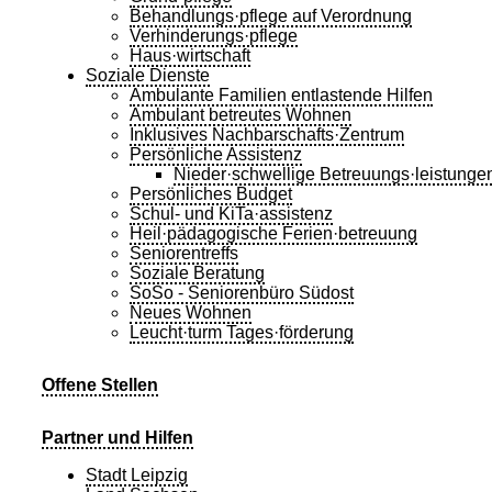
Behandlungs·pflege auf Verordnung
Verhinderungs·pflege
Haus·wirtschaft
Soziale Dienste
Ambulante Familien entlastende Hilfen
Ambulant betreutes Wohnen
Inklusives Nachbarschafts·Zentrum
Persönliche Assistenz
Nieder·schwellige Betreuungs·leistunge
Persönliches Budget
Schul- und KiTa·assistenz
Heil·pädagogische Ferien·betreuung
Seniorentreffs
Soziale Beratung
SoSo - Seniorenbüro Südost
Neues Wohnen
Leucht·turm Tages·förderung
Offene Stellen
Partner und Hilfen
Stadt Leipzig