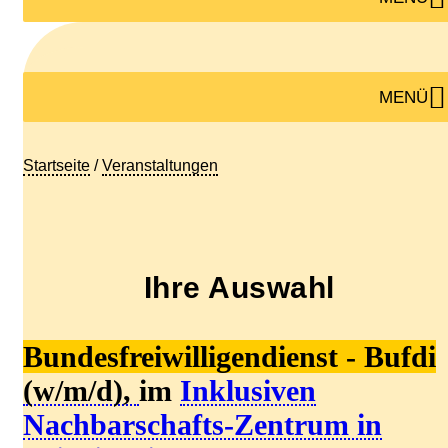
MENÜ
Startseite
/
Veranstaltungen
Ihre Auswahl
Bundesfreiwilligendienst - Bufdi
(w/m/d),
im
I
nklusiven
N
achbarschafts-Zentrum in