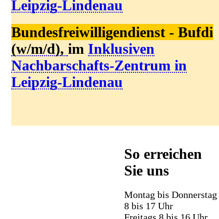
Leipzig-Lindenau
Bundesfreiwilligendienst - Bufdi
(w/m/d),
im
I
nklusiven
N
achbarschafts-Zentrum in
Leipzig-Lindenau
So erreichen
Sie uns
Montag bis Donnerstag
8 bis 17 Uhr
Freitags 8 bis 16 Uhr