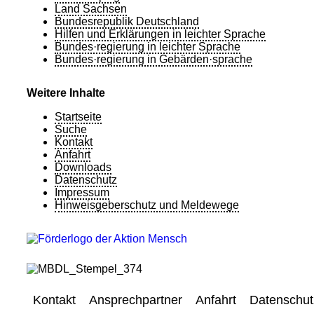
Land Sachsen
Bundesrepublik Deutschland
Hilfen und Erklärungen in leichter Sprache
Bundes·regierung in leichter Sprache
Bundes·regierung in Gebärden·sprache
Weitere Inhalte
Startseite
Suche
Kontakt
Anfahrt
Downloads
Datenschutz
Impressum
Hinweisgeberschutz und Meldewege
Kontakt
Ansprechpartner
Anfahrt
Datenschut