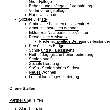
Grund·pflege
Behandlungs·pflege auf Verordnung
Verhinderungs·pflege
Haus·wirtschaft
Soziale Dienste
Ambulante Familien entlastende Hilfen
Ambulant betreutes Wohnen
Inklusives Nachbarschafts·Zentrum
Persönliche Assistenz
Nieder·schwellige Betreuungs·leistunge
Persönliches Budget
Schul- und KiTa·assistenz
Heil·pädagogische Ferien·betreuung
Seniorentreffs
Soziale Beratung
SoSo - Seniorenbüro Südost
Neues Wohnen
Leucht·turm Tages·förderung
Offene Stellen
Partner und Hilfen
Stadt Leipzig