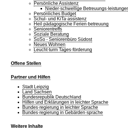
Persönliche Assistenz
Nieder·schwellige Betreuungs·leistunge
Persönliches Budget
Schul- und KiTa·assistenz
Heil·pädagogische Ferien·betreuung
Seniorentreffs
Soziale Beratung
SoSo - Seniorenbüro Südost
Neues Wohnen
Leucht·turm Tages·förderung
Offene Stellen
Partner und Hilfen
Stadt Leipzig
Land Sachsen
Bundesrepublik Deutschland
Hilfen und Erklärungen in leichter Sprache
Bundes·regierung in leichter Sprache
Bundes·regierung in Gebärden·sprache
Weitere Inhalte