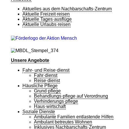
Aktuelles aus dem Nachbarschafts·Zentrum
Aktuelle Freizeit·reisen
Aktuelle Tages·ausflüge
Aktuelle Urlaubs·reisen
Unsere Angebote
Fahr- und Reise·dienst
Fahr·dienst
Reise·dienst
Häusliche Pflege
Grund·pflege
Behandlungs·pflege auf Verordnung
Verhinderungs·pflege
Haus·wirtschaft
Soziale Dienste
Ambulante Familien entlastende Hilfen
Ambulant betreutes Wohnen
Inklusives Nachbarschafts·Zentrum