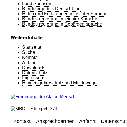
Land Sachsen
Bundesrepublik Deutschland
Hilfen und Erklärungen in leichter Sprache
Bundes·regierung in leichter Sprache
Bundes·regierung in Gebärden·sprache
Weitere Inhalte
Startseite
Suche
Kontakt
Anfahrt
Downloads
Datenschutz
Impressum
Hinweisgeberschutz und Meldewege
Kontakt
Ansprechpartner
Anfahrt
Datenschut