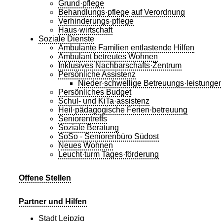
Grund·pflege
Behandlungs·pflege auf Verordnung
Verhinderungs·pflege
Haus·wirtschaft
Soziale Dienste
Ambulante Familien entlastende Hilfen
Ambulant betreutes Wohnen
Inklusives Nachbarschafts·Zentrum
Persönliche Assistenz
Nieder·schwellige Betreuungs·leistunge
Persönliches Budget
Schul- und KiTa·assistenz
Heil·pädagogische Ferien·betreuung
Seniorentreffs
Soziale Beratung
SoSo - Seniorenbüro Südost
Neues Wohnen
Leucht·turm Tages·förderung
Offene Stellen
Partner und Hilfen
Stadt Leipzig