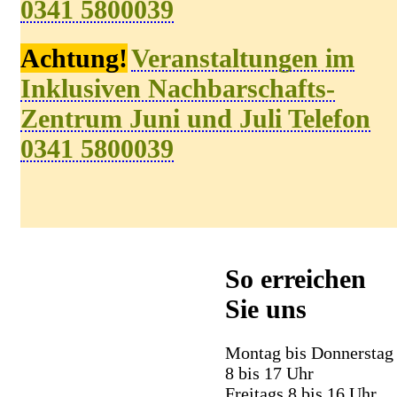
0341 5800039
A
chtung!
V
eranstaltungen
im
Inklusiven Nachbarschafts-
Zentrum Juni und Juli Telefon
0341 5800039
So erreichen
Sie uns
Montag bis Donnerstag
8 bis 17 Uhr
Freitags 8 bis 16 Uhr