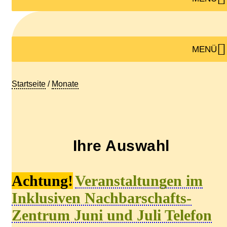
MENÜ
Startseite
/
Monate
Ihre Auswahl
A
chtung!
V
eranstaltungen
im
Inklusiven Nachbarschafts-
Zentrum Juni und Juli Telefon