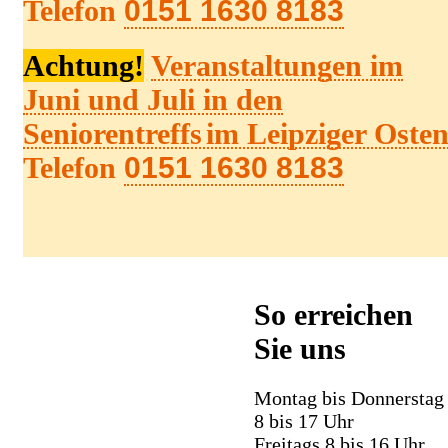
Telefon
0151 1630 8183
Achtung!
Veranstaltungen im
Juni und Juli in den
Senioren
treffs
im Leipziger Oste
Telefon
0151 1630 8183
So erreichen
Sie uns
Montag bis Donnerstag
8 bis 17 Uhr
Freitags 8 bis 16 Uhr