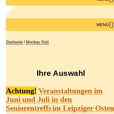
MENÜ
Startseite
/
Mockau Süd
Ihre Auswahl
Achtung!
Veranstaltungen im
Juni und Juli in den
Senioren
treffs
im Leipziger Oste