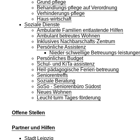
Grund·pflege
Behandlungs·pflege auf Verordnung
Verhinderungs·pflege
Haus·wirtschaft
Soziale Dienste
Ambulante Familien entlastende Hilfen
Ambulant betreutes Wohnen
Inklusives Nachbarschafts·Zentrum
Persönliche Assistenz
Nieder·schwellige Betreuungs·leistunge
Persönliches Budget
Schul- und KiTa·assistenz
Heil·pädagogische Ferien·betreuung
Seniorentreffs
Soziale Beratung
SoSo - Seniorenbüro Südost
Neues Wohnen
Leucht·turm Tages·förderung
Offene Stellen
Partner und Hilfen
Stadt Leipzig