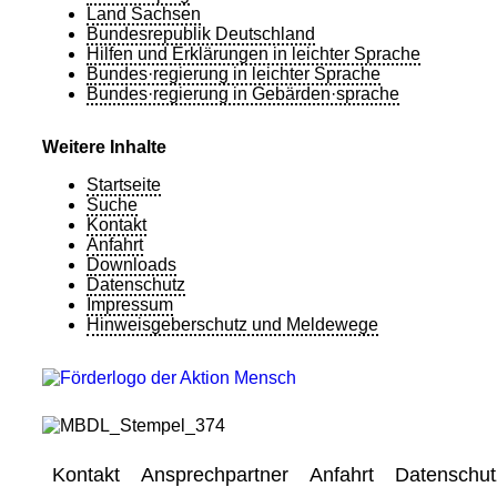
Land Sachsen
Bundesrepublik Deutschland
Hilfen und Erklärungen in leichter Sprache
Bundes·regierung in leichter Sprache
Bundes·regierung in Gebärden·sprache
Weitere Inhalte
Startseite
Suche
Kontakt
Anfahrt
Downloads
Datenschutz
Impressum
Hinweisgeberschutz und Meldewege
Kontakt
Ansprechpartner
Anfahrt
Datenschut